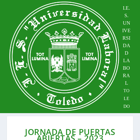
I.E.
S.
UN
IVE
RSI
DA
D
LA
BO
RA
L
TO
LE
DO
JORNADA DE PUERTAS
ABIERTAS – 2023