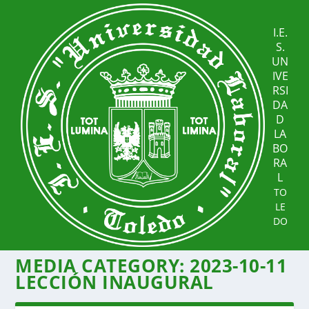
I.E.
S.
UN
IVE
RSI
DA
D
LA
BO
RA
L
TO
LE
DO
MEDIA CATEGORY:
2023-10-11
LECCIÓN INAUGURAL