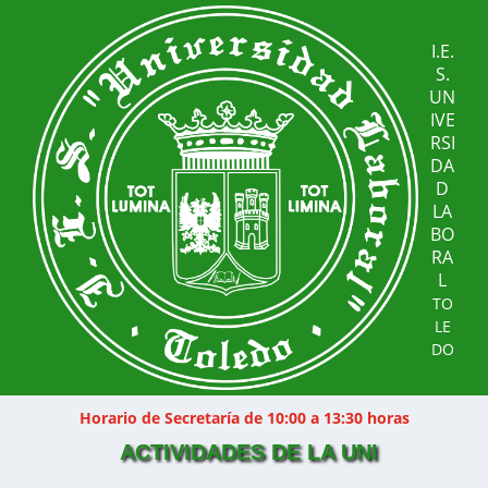
I.E.
S.
UN
IVE
RSI
DA
D
LA
BO
RA
L
TO
LE
DO
Horario de Secretaría de 10:00 a 13:30 horas
ACTIVIDADES DE LA UNI