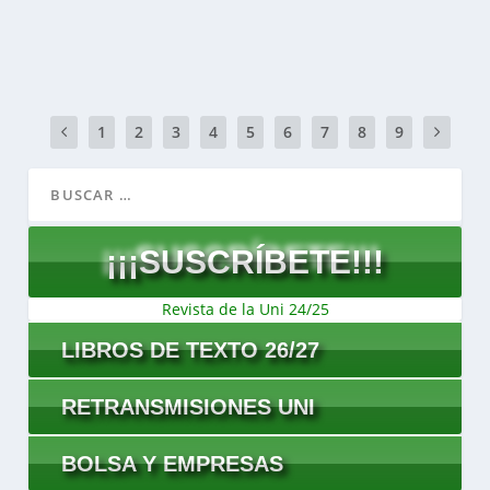
LEER MÁS
1
2
3
4
5
6
7
8
9
¡¡¡SUSCRÍBETE!!!
Revista de la Uni 24/25
LIBROS DE TEXTO 26/27
RETRANSMISIONES UNI
BOLSA Y EMPRESAS